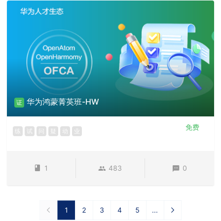
华为鸿蒙菁英班-HW
证
免费
练
试
问
疑
动
业
1
483
0
1
2
3
4
5
...