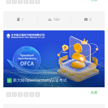
练
试
问
疑
动
业
1
166
0
新大陆OpenHarmony认证考试
证
免费
练
试
问
疑
动
业