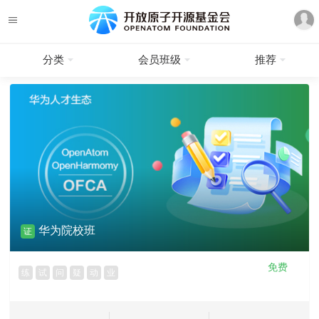
分类
会员班级
推荐
华为院校班
证
免费
练
试
问
疑
动
业