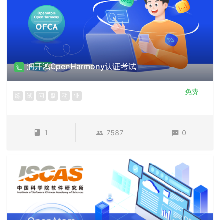
润开鸿OpenHarmony认证考试
证
免费
练
试
问
疑
动
业
1
7587
0