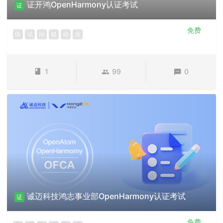
证开鸿OpenHarmony认证考试
证
免费
练
试
问
疑
动
业
1
99
0
诚迈科技鸿志事业部OpenHarmony认证考试
证
免费