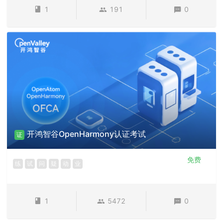
1
191
0
开鸿智谷OpenHarmony认证考试
证
免费
练
试
问
疑
动
业
1
5472
0