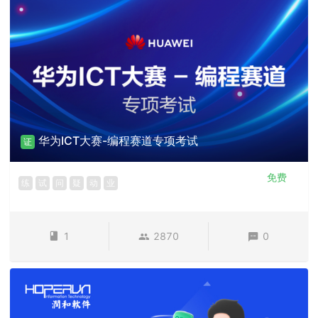
华为ICT大赛-编程赛道专项考试
证
免费
练
试
问
疑
动
业
1
2870
0