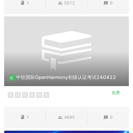
1
5512
0
中软国际OpenHarmony初级认证考试240422
证
免费
练
试
问
疑
动
业
1
4695
0