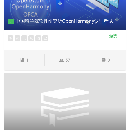
中国科学院软件研究所OpenHarmony认证考试
证
免费
练
试
问
疑
动
业
1
57
0