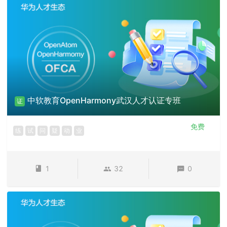
中软教育OpenHarmony武汉人才认证专班
证
免费
练
试
问
疑
动
业
1
32
0