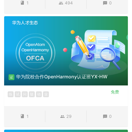
1
494
0
华为院校合作OpenHarmony认证班YX-HW
证
免费
练
试
问
疑
动
业
1
29
0