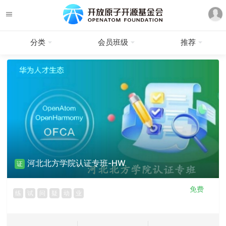
分类
会员班级
推荐
河北北方学院认证专班-HW
证
免费
练
试
问
疑
动
业