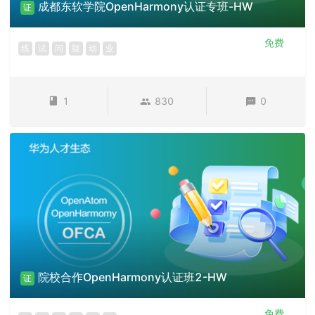
成都东软学院OpenHarmony认证专班-HW
证
免费
练
试
问
疑
动
业
1
830
0
院校合作OpenHarmony认证班2-HW
证
免费