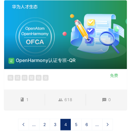
OpenHarmony认证专班-QR
证
免费
练
试
问
疑
动
业
1
618
0
...
2
3
4
5
6
...