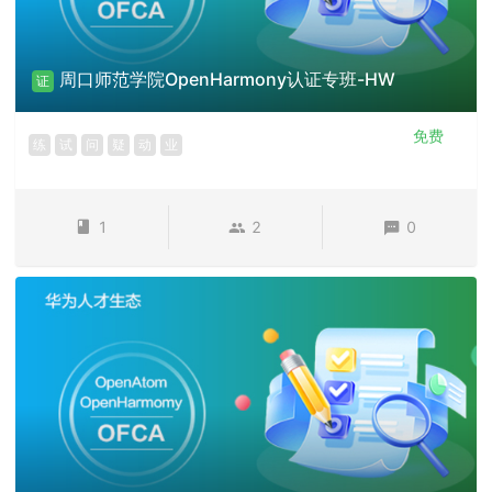
周口师范学院OpenHarmony认证专班-HW
证
免费
练
试
问
疑
动
业
1
2
0