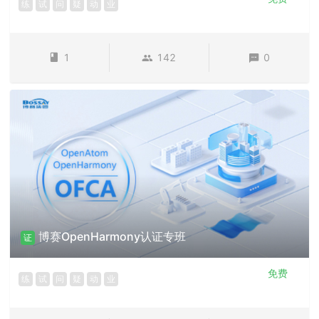
练
试
问
疑
动
业
1
142
0
博赛OpenHarmony认证专班
证
免费
练
试
问
疑
动
业