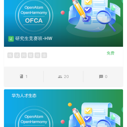
研究生竞赛班-HW
证
免费
练
试
问
疑
动
业
1
20
0