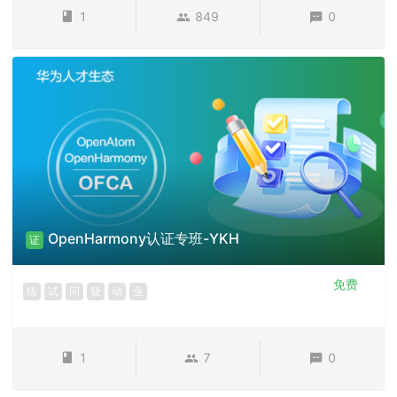
1
849
0
OpenHarmony认证专班-YKH
证
免费
练
试
问
疑
动
业
1
7
0