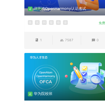
润开鸿OpenHarmony认证考试
证
练
试
问
疑
动
业
免
1
7587
0
华为院校班
证