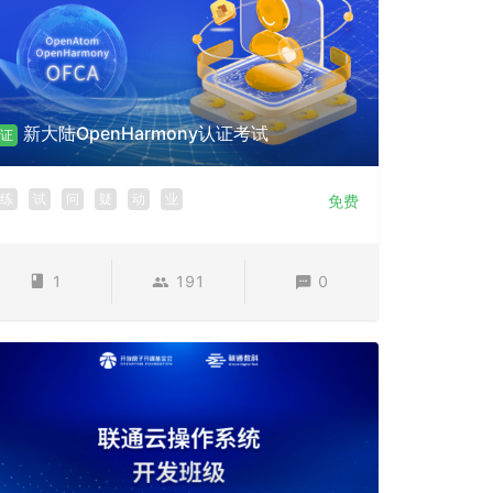
新大陆OpenHarmony认证考试
证
练
试
问
疑
动
业
免费
1
191
0