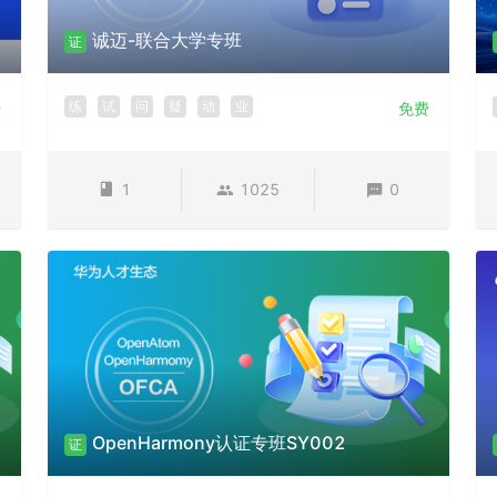
诚迈-联合大学专班
证
练
试
问
疑
动
业
费
免费
1
1025
0
OpenHarmony认证专班SY002
证