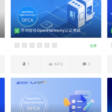
开鸿智谷OpenHarmony认证考试
证
练
试
问
疑
动
业
费
免费
1
5472
0