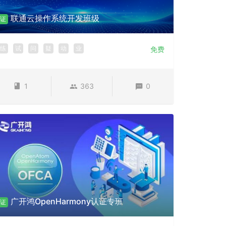
联通云操作系统开发班级
证
练
试
问
疑
动
业
免费
1
363
0
广开鸿OpenHarmony认证专班
证