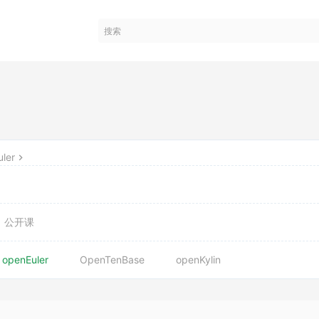
ler
公开课
openEuler
OpenTenBase
openKylin