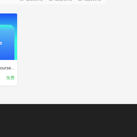
OFCA-openEuler Certification Course(English Version)
免费