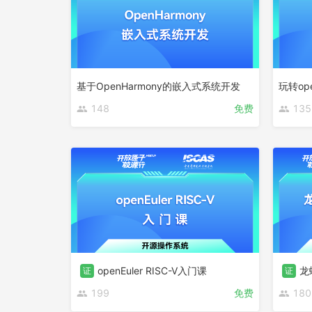
基于OpenHarmony的嵌入式系统开发
玩转op
148
免费
135
openEuler RISC-V入门课
龙
证
证
199
免费
180