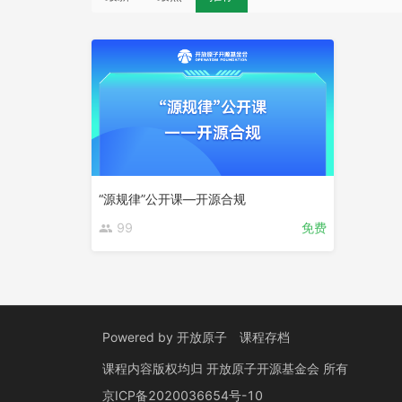
“源规律”公开课—开源合规
99
免费
Powered by
开放原子
课程存档
课程内容版权均归
开放原子开源基金会
所有
京ICP备2020036654号-10