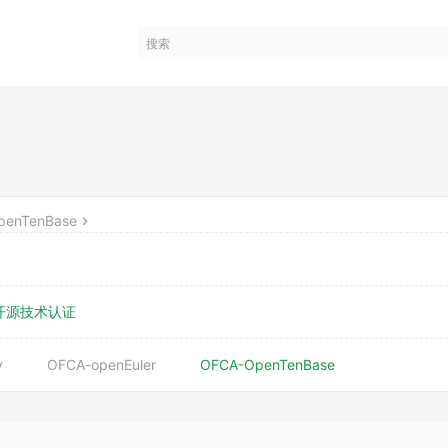
penTenBase
开源技术认证
y
OFCA-openEuler
OFCA-OpenTenBase