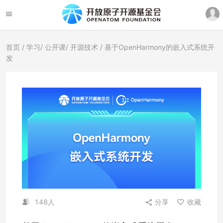
首页
/
学习
/
公开课
/
开源技术
/ 基于OpenHarmony的嵌入式系统开
发
148人
分享
收藏