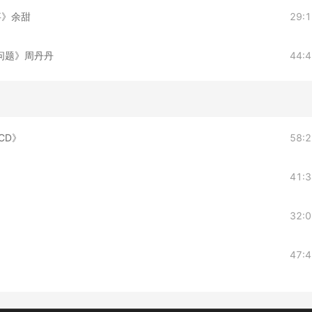
故事》余甜
29:
律问题》周丹丹
44:
CD》
58:
41:
32:
47: