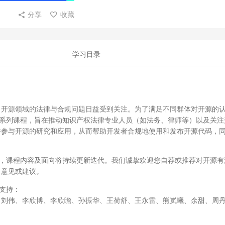
分享
收藏
学习目录
，开源领域的法律与合规问题日益受到关注。为了满足不同群体对开源的
益系列课程，旨在推动知识产权法律专业人员（如法务、律师等）以及关注
并参与开源的研究和应用，从而帮助开发者合规地使用和发布开源代码，
目，课程内容及面向将持续更新迭代。我们诚挚欢迎您自荐或推荐对开源有
何意见或建议。
支持：
、刘伟、李欣博、李欣瞻、孙振华、王荷舒、王永雷、熊岚曦、余甜、周