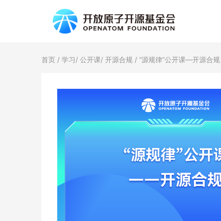
首页
/
学习
/
公开课
/
开源合规
/ “源规律”公开课—开源合规