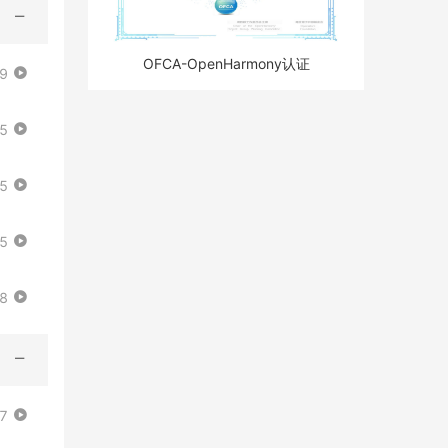
OFCA-OpenHarmony认证
29
25
05
55
38
37