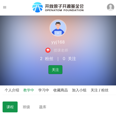
yyj168
授课老师
2
粉丝
｜
0
关注
关注
个人介绍
教学中
学习中
收藏商品
加入小组
关注 / 粉丝
课程
班级
题库