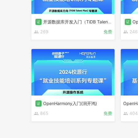
开源数据库开发入门（TiDB Talent Plan导学课）
O
证
证
269
免费
246
OpenHarmony入门(润开鸿)
Open
证
865
免费
404