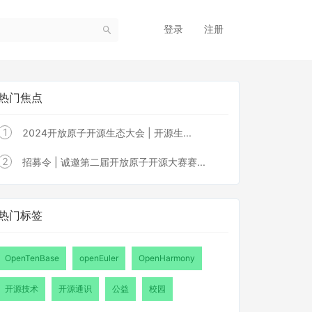
登录
注册
热门焦点
1
2024开放原子开源生态大会 | 开源生...
2
招募令 | 诚邀第二届开放原子开源大赛赛...
热门标签
OpenTenBase
openEuler
OpenHarmony
开源技术
开源通识
公益
校园