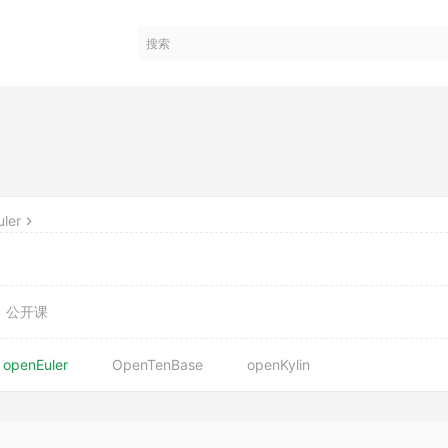
ler
公开课
openEuler
OpenTenBase
openKylin