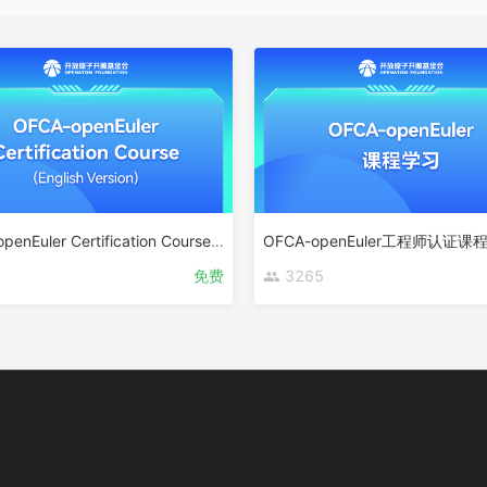
OFCA-openEuler Certification Course(English Version)
OFCA-openEuler工程师认证课
免费
3265