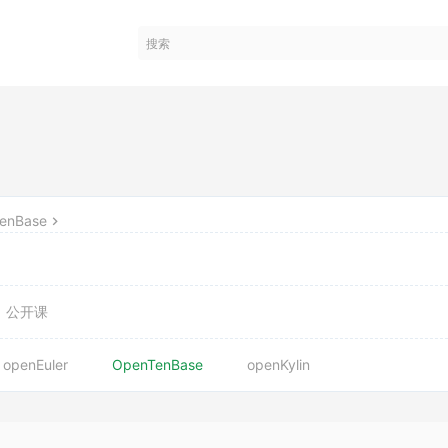
enBase
公开课
openEuler
OpenTenBase
openKylin