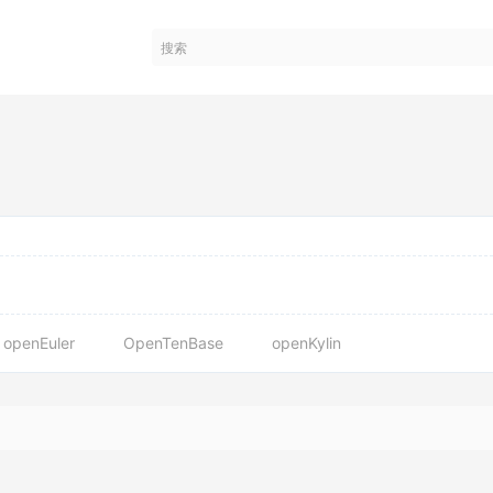
openEuler
OpenTenBase
openKylin