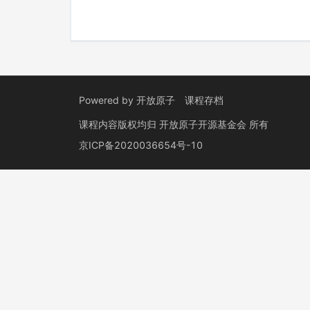
Powered by
开放原子
课程存档
课程内容版权均归
开放原子开源基金会
所有
京ICP备2020036654号-10